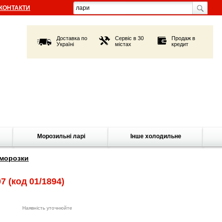
КОНТАКТИ
Доставка по
Сервіс в 30
Продаж в
Україні
містах
кредит
Морозильні ларі
Інше холодильне
морозки
07
(код 01/1894)
Наявність уточнюйте