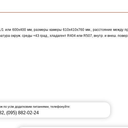
/1 или 600х400 мм, размеры камеры 610х410х760 мм., расстояние между прот
ература окруж. среды +43 град., хладагент R404 или R507, внутр. и внеш. повер
кож по усім додатковим питаннями, телефонуйте:
82
,
(095) 882-02-24