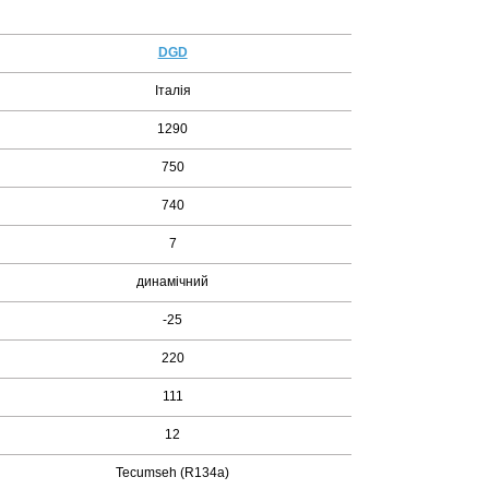
DGD
Італія
1290
750
740
7
динамічний
-25
220
111
12
Tecumseh (R134а)