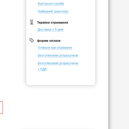
Кур'єрські служби
Найманий транспорт
Терміни отримання
Доставка 1-5 днів
форми оплати
Готівкою при отриманні
Безготівковим розрахунком
Безготівковим розрахунком
з ПДВ