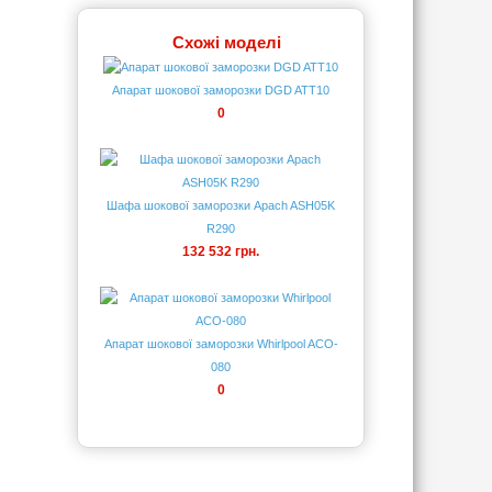
Схожі моделі
Апарат шокової заморозки DGD ATT10
0
Шафа шокової заморозки Apach ASH05K
R290
132 532 грн.
Апарат шокової заморозки Whirlpool ACO-
080
0