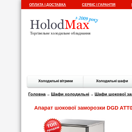
ОПЛАТА І ДОСТАВКА
СЕРВІС І ГАРАНТІЯ
Торгівельне холодильне обладнання
Холодильні вітрини
Холодильні шафи
Головна
Шафи холодильні
Шафи шокової за
→
→
Апарат шокової заморозки DGD ATT