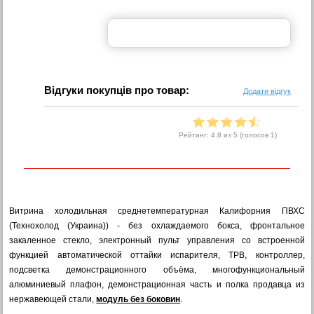
Відгуки покупців про товар:
Додати відгук
Рейтинг:
4.8
из 5 (голосов
1
)
Витрина холодильная среднетемпературная Калифорния ПВХС
(Технохолод (Украина)) - без охлаждаемого бокса, фронтальное
закаленное стекло, электронный пульт управления со встроенной
функцией автоматической оттайки испарителя, ТРВ, контроллер,
подсветка демонстрационного объёма, многофункциональный
алюминиевый плафон, демонстрационная часть и полка продавца из
нержавеющей стали,
модуль без боковин
.