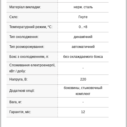
Матеріал викладки:
нерж. сталь
Скло:
Гнуте
Температурний режим, *С:
0...+8
Тип охолодження:
динамічний
Тип розморожування:
автоматичний
Бокс з охолодженням, л:
без охлаждаемого бокса
Споживання електроенергії,
-
кВт / добу:
Напруга, В:
220
боковины, стыковочный
Додаткові опції:
комплект
Вага, кг:
-
Гарантія, міс:
12