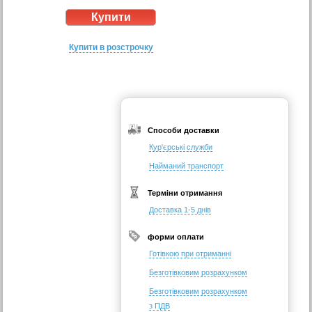
Купити в розстрочку
Способи доставки
Кур'єрські служби
Найманий транспорт
Терміни отримання
Доставка 1-5 днів
форми оплати
Готівкою при отриманні
Безготівковим розрахунком
Безготівковим розрахунком
з ПДВ