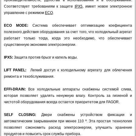
производительности, удобства в использовании и в обслуживании.
Соответствует требованиям к защите
IPX5
, имеет новое электронное
управление с режимом
ECO
.
ECO MODE:
Система обеспечивает оптимизацию коефициента
полезного действия оборудования за счет того, что холодильный агрегат
работает только тогда, когда это необходимо, что обеспечивает
существенную экономию электроэнергии.
IPX5:
Защита против брызг и капель воды.
LIFT PANEL:
Легкий доступ к холодильному агрегату для облегчения
ремонта и техобслуживания.
EFFI-DRAIN:
Все холодильные аппараты снабжены системой слива,
которая позволяет удалять ненужную влагу. Контроль за гигиеной и
чистотой оборудования всегда остается приоритетом для FAGOR.
SELF CLOSING:
Двери снабжены устройством фиксации и
автоматическим закрыванием при менее 110 º. Эта простая технология
позволяет сэкономить расход электроэнергии, улучшить хранение
продуктов и повысить срок службы прибора.