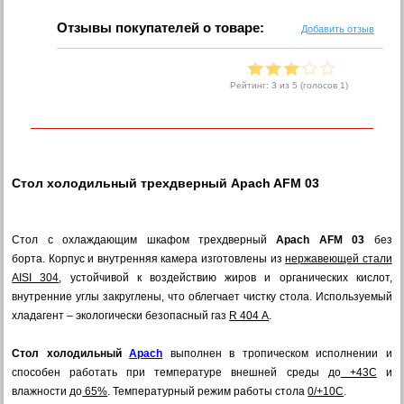
Отзывы покупателей о товаре:
Добавить отзыв
Рейтинг:
3
из 5 (голосов
1
)
Стол холодильный трехдверный Apach AFM 03
Стол с охлаждающим шкафом трехдверный
Apach AFM 03
без
борта.
Корпус и внутренняя камера изготовлены из
нержавеющей стали
AISI 304
, устойчивой к воздействию жиров и органических кислот,
внутренние углы закруглены, что облегчает чистку стола.
Используемый
хладагент – экологически безопасный газ
R 404 А
.
Стол холодильный
Apach
выполнен в тропическом исполнении и
способен работать при температуре внешней среды до
+43С
и
влажности до
65%
.
Температурный режим работы стола
0/+10С
.