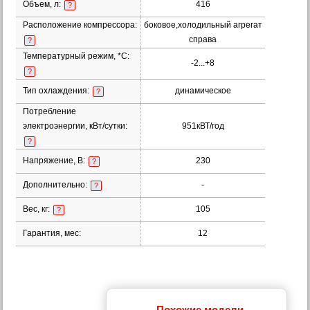
Объем, л:
416
?
Расположение компрессора:
боковое,холодильный агрегат
справа
?
Температурный режим, *С:
-2...+8
?
Тип охлаждения:
динамическое
?
Потребление
электроэнергии, кВт/сутки:
951кВТ/год
?
Напряжение, В:
230
?
Дополнительно:
-
?
Вес, кг:
105
?
Гарантия, мес:
12
Похожие модели