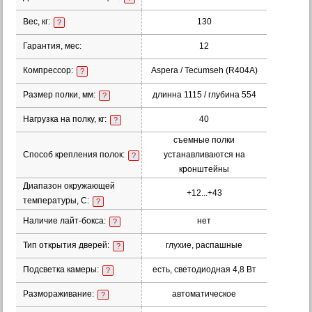
Вес, кг:
130
?
Гарантия, мес:
12
Компрессор:
Aspera / Tecumseh (R404A)
?
Размер полки, мм:
длинна 1115 / глубина 554
?
Нагрузка на полку, кг:
40
?
съемные полки
Способ крепления полок:
устанавливаются на
?
кронштейны
Диапазон окружающей
+12...+43
температуры, С:
?
Наличие лайт-бокса:
нет
?
Тип открытия дверей:
глухие, распашные
?
Подсветка камеры:
есть, светодиодная 4,8 Вт
?
Размораживание:
автоматическое
?