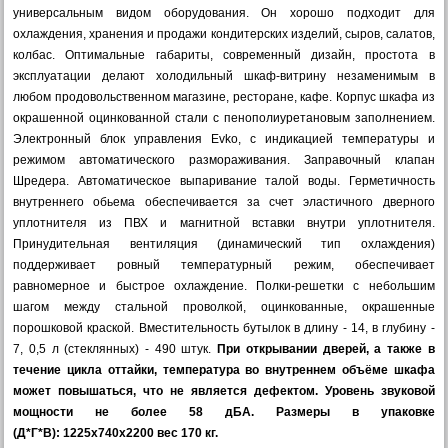
универсальным видом оборудования. Он хорошо подходит для
охлаждения, хранения и продажи кондитерских изделий, сыров, салатов,
колбас. Оптимальные габариты, современный дизайн, простота в
эксплуатации делают холодильный шкаф-витрину незаменимым в
любом продовольственном магазине, ресторане, кафе. Корпус шкафа из
окрашенной оцинкованной стали с пенополиуретановым заполнением.
Электронный блок управления Evko, с индикацией температуры и
режимом автоматического размораживания. Заправочный клапан
Шредера. Автоматическое выпаривание талой воды. Герметичность
внутреннего обьема обеспечивается за счет эластичного дверного
уплотнителя из ПВХ и магнитной вставки внутри уплотнителя.
Принудительная вентиляция (динамический тип охлаждения)
поддерживает ровный температурный режим, обеспечивает
равномерное и быстрое охлаждение. Полки-решетки с небольшим
шагом между стальной проволкой, оцинкованные, окрашенные
порошковой краской. Вместительность бутылок в длину - 14, в глубину -
7, 0,5 л (стеклянных) - 490 штук.
При открывании дверей, а также в
течение цикла оттайки, температура во внутреннем объёме шкафа
может повышаться, что не является дефектом. Уровень звуковой
мощности не более 58 дБА.
Размеры в упаковке
(Д*Г*В): 1225х740х2200 вес 170 кг.