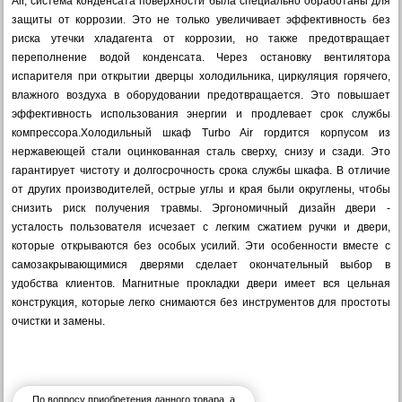
Air, система конденсата поверхности была специально обработаны для
защиты от коррозии. Это не только увеличивает эффективность без
риска утечки хладагента от коррозии, но также предотвращает
переполнение водой конденсата. Через остановку вентилятора
испарителя при открытии дверцы холодильника, циркуляция горячего,
влажного воздуха в оборудовании предотвращается. Это повышает
эффективность использования энергии и продлевает срок службы
компрессора.Холодильный шкаф Turbo Air гордится корпусом из
нержавеющей стали оцинкованная сталь сверху, снизу и сзади. Это
гарантирует чистоту и долгосрочность срока службы шкафа. В отличие
от других производителей, острые углы и края были округлены, чтобы
снизить риск получения травмы. Эргономичный дизайн двери -
усталость пользователя исчезает с легким сжатием ручки и двери,
которые открываются без особых усилий. Эти особенности вместе с
самозакрывающимися дверями сделает окончательный выбор в
удобства клиентов. Магнитные прокладки двери имеет вся цельная
конструкция, которые легко снимаются без инструментов для простоты
очистки и замены.
По вопросу приобретения данного товара, а