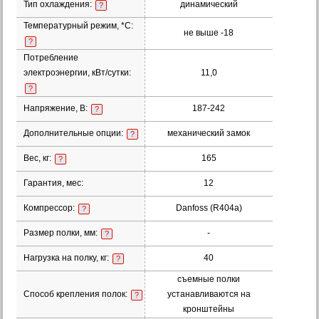
Тип охлаждения:
динамический
?
Температурный режим, *С:
не выше -18
?
Потребление
электроэнергии, кВт/сутки:
11,0
?
Напряжение, В:
187-242
?
Дополнительные опции:
механический замок
?
Вес, кг:
165
?
Гарантия, мес:
12
Компрессор:
Danfoss (R404a)
?
Размер полки, мм:
-
?
Нагрузка на полку, кг:
40
?
съемные полки
Способ крепления полок:
устанавливаются на
?
кронштейны