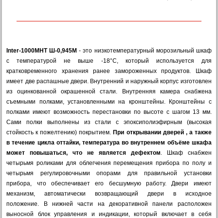
Inter-1000МНТ Ш-0,945М
- это низкотемпературный морозильный шкаф
с температурой не выше -18°C, который используется для
кратковременного хранения ранее замороженных продуктов. Шкаф
имеет две распашные двери.
Внутренний и наружный корпус изготовлен
из оцинкованной окрашенной стали. Внутренняя камера снабжена
съемными полками, установленными на кронштейны. Кронштейны с
полками имеют возможность перестановки по высоте с шагом 13 мм.
Сами полки выполнены из стали с эпоксиполиэфирным (высокая
стойкость к пожелтению) покрытием.
При открывании дверей , а также
в течение цикла оттайки, температура во внутреннем объёме шкафа
может повышаться, что не является дефектом
. Шкаф снабжен
четырьмя роликами для облегчения перемещения прибора по полу и
четырьмя регулировочными опорами для правильной установки
прибора, что обеспечивает его бесшумную работу. Двери имеют
механизм, автоматически возвращающий двери в исходное
положение. В нижней части на декоративной панели расположен
выносной блок управления и индикации, который включает в себя