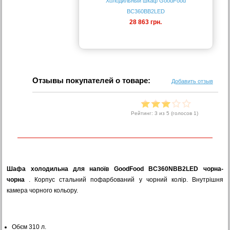
Холодильный шкаф GoodFood
BC360BB2LED
28 863 грн.
Отзывы покупателей о товаре:
Добавить отзыв
Рейтинг:
3
из 5 (голосов
1
)
Шафа холодильна для напоїв GoodFood BC360NBB2LED чорна-
чорна
. Корпус стальний пофарбований у чорний колір. Внутрішня
камера чорного кольору.
Обєм 310 л.