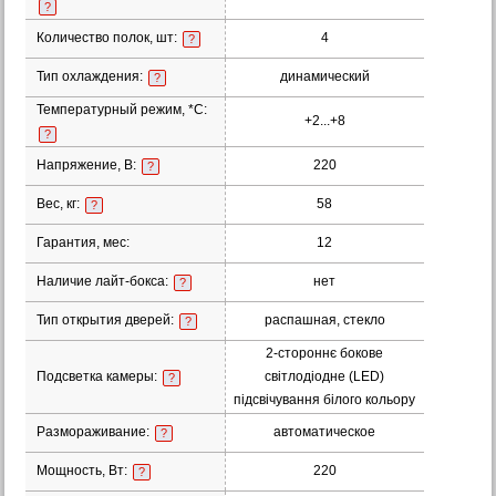
?
Количество полок, шт:
4
?
Тип охлаждения:
динамический
?
Температурный режим, *С:
+2...+8
?
Напряжение, В:
220
?
Вес, кг:
58
?
Гарантия, мес:
12
Наличие лайт-бокса:
нет
?
Тип открытия дверей:
распашная, стекло
?
2-стороннє бокове
Подсветка камеры:
світлодіодне (LED)
?
підсвічування білого кольору
Размораживание:
автоматическое
?
Мощность, Вт:
220
?