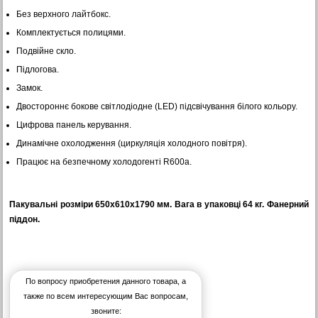
Без верхного лайтбокс.
Комплектується полицями.
Подвійне скло.
Підлогова.
Замок.
Двостороннє бокове світлодіодне (LED) підсвічування білого кольору.
Цифрова панель керування.
Динамічне охолодження (циркуляція холодного повітря).
Працює на безпечному холодогенті R600a.
Пакувальні розміри 650х610х1790 мм. Вага в упаковці 64 кг. Фанерний
піддон.
По вопросу приобретения данного товара, а
также по всем интересующим Вас вопросам,
звоните: