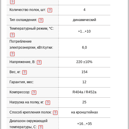
?
Количество полок, шт:
4
?
Тип охлаждения:
динамический
?
Температурный режим, *С:
+1...+10
?
Потребление
электроэнергии, кВт/сутки:
6,0
?
Напряжение, В:
220 ±10%
?
Вес, кг:
154
?
Гарантия, мес:
12
Компрессор:
R404a / R452a
?
Нагрузка на полку, кг:
25
?
Способ крепления полок:
на кронштейнах
?
Диапазон окружающей
+16...+35
температуры, С:
?