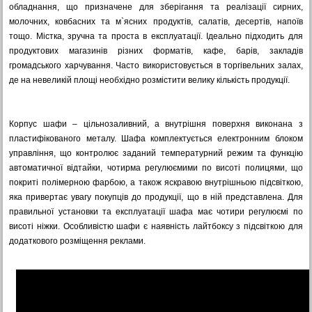
обладнання, що призначене для зберігання та реалізації сирних,
молочних, ковбасних та м`ясних продуктів, салатів, десертів, напоїв
тощо. Містка, зручна та проста в експлуатації. Ідеально підходить для
продуктових магазинів різних форматів, кафе, барів, закладів
громадського харчування. Часто використовується в торгівельних залах,
де на невеликій площі необхідно розмістити велику кількість продукції.
Корпус шафи – цільнозаливний, а внутрішня поверхня виконана з
пластифікованого металу. Шафа комплектується електронним блоком
управління, що контролює заданий температурний режим та функцію
автоматичної відтайки, чотирма регулюємими по висоті полицями, що
покриті полімерною фарбою, а також яскравою внутрішньою підсвіткою,
яка привертає увагу покупців до продукції, що в ній представлена. Для
правильної установки та експлуатації шафа має чотири регулюємі по
висоті ніжки. Особливістю шафи є наявність лайтбоксу з підсвіткою для
додаткового розміщення реклами.