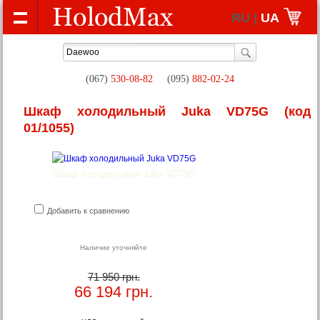
RU |
UA
(067)
530-08-82
(095)
882-02-24
Шкаф холодильный Juka VD75G
(код
01/1055)
Шкаф холодильный Juka VD75G
Добавить к сравнению
Наличие уточняйте
71 950 грн.
66 194
грн.