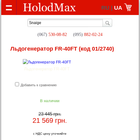
RU |
UA
(067)
530-08-82
(095)
882-02-24
Льдогенератор FR-40FT
(код 01/2740)
Льдогенератор FR-40FT
Добавить к сравнению
В наличии
23 445 грн.
21 569
грн.
с НДС цену уточняйте