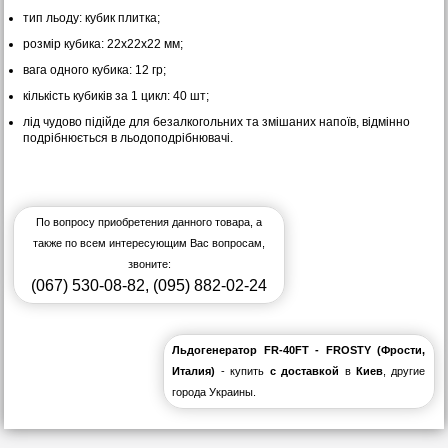
тип льоду: кубик плитка;
розмір кубика: 22х22х22 мм;
вага одного кубика: 12 гр;
кількість кубиків за 1 цикл: 40 шт;
лід чудово підійде для безалкогольних та змішаних напоїв, відмінно
подрібнюється в льодоподрібнювачі.
По вопросу приобретения данного товара, а
также по всем интересующим Вас вопросам,
звоните:
(067) 530-08-82
,
(095) 882-02-24
Льдогенератор FR-40FT - FROSTY (Фрости,
Италия)
- купить
с доставкой
в
Киев
, другие
города Украины.