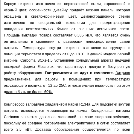
Корпус витрины изготовлен из нержавеющей стали, окрашенной в
чёрный цвет, особенности дизайну придаёт нижняя панель, которая
окрашена в светло-коричневый цвет. Демонстрационное стекло
изготовлено по специальной технологии для предотвращения
попадания нежелательных бликов от внешних источников света.
Площадь выкладки товара составляет 0,385 кв.м, что является очень
оптимальным в сравнении с размерами непосредственно самой
витрины. Температура внутри витрины выставляется вручную с
помощью термостата в пределах от 0 до +8 ºС. В данной модели барной
витрины Carboma ВСХв-1.5 установлен холодильный агрегат ведущей
шведской фирмы Electrolux, что гарантирует долгую и безупречную
работу оборудования.
Гастроемкости не идут в комплекте.
Витрина
предназначена для работы в помещениях при температурах
окружающего воздуха от 12 до 25С, относительная влажность при этом
должна быть не более 60%.
Компрессор заправлен хладагентом марки R134a. Для подсветки внутри
витрины используется люминесцентна лампа. Холодильная витрина
Carboma является довольно экономной в плане энергопотребления,
поскольку её среднее потребление электропитания в сутки составляет
всего 2,5 кВт. Доставка оборудования осуществляется по всей