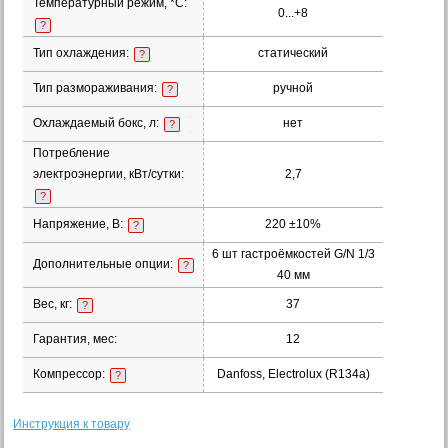
Температурный режим, *С:
0...+8
?
Тип охлаждения:
статический
?
Тип размораживания:
ручной
?
Охлаждаемый бокс, л:
нет
?
Потребление
электроэнергии, кВт/сутки:
2,7
?
Напряжение, В:
220 ±10%
?
6 шт гастроёмкостей G/N 1/3
Дополнительные опции:
?
40 мм
Вес, кг:
37
?
Гарантия, мес:
12
Компрессор:
Danfoss, Electrolux (R134a)
?
Инструкция к товару