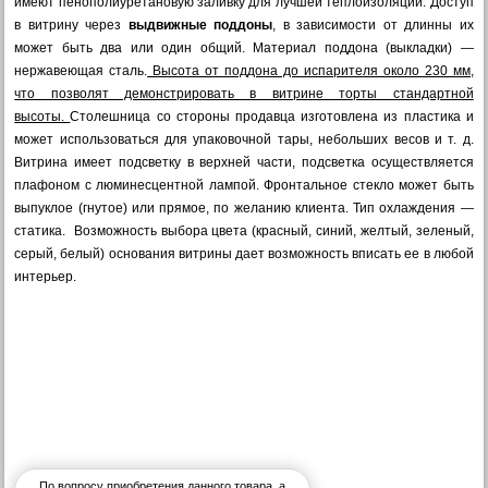
имеют пенополиуретановую заливку для лучшей теплоизоляции. Доступ
в витрину через
выдвижные поддоны
, в зависимости от длинны их
может быть два или один общий. Материал поддона (выкладки) —
нержавеющая сталь.
Высота от поддона до испарителя около 230 мм,
что позволят демонстрировать в витрине торты стандартной
высоты.
Столешница со стороны продавца изготовлена из пластика и
может использоваться для упаковочной тары, небольших весов и т. д.
Витрина имеет подсветку в верхней части, подсветка осуществляется
плафоном с люминесцентной лампой. Фронтальное стекло может быть
выпуклое (гнутое) или прямое, по желанию клиента. Тип охлаждения —
статика. Возможность выбора цвета (красный, синий, желтый, зеленый,
серый, белый) основания витрины дает возможность вписать ее в любой
интерьер.
По вопросу приобретения данного товара, а