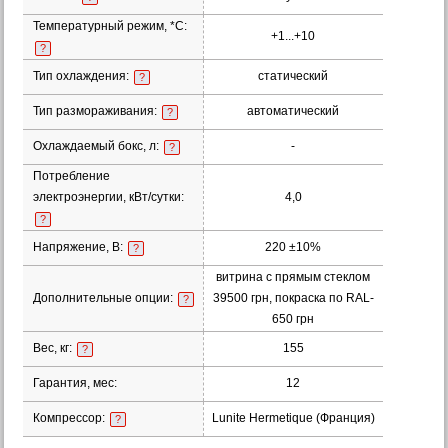
Температурный режим, *С:
+1...+10
?
Тип охлаждения:
статический
?
Тип размораживания:
автоматический
?
Охлаждаемый бокс, л:
-
?
Потребление
электроэнергии, кВт/сутки:
4,0
?
Напряжение, В:
220 ±10%
?
витрина с прямым стеклом
Дополнительные опции:
39500 грн, покраска по RAL-
?
650 грн
Вес, кг:
155
?
Гарантия, мес:
12
Компрессор:
Lunite Hermetique (Франция)
?