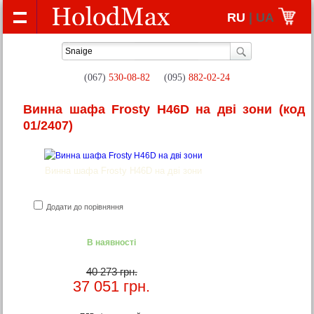
RU
| UA
(067)
530-08-82
(095)
882-02-24
Винна шафа Frosty H46D на дві зони
(код
01/2407)
Винна шафа Frosty H46D на дві зони
Додати до порівняння
В наявності
40 273 грн.
37 051
грн.