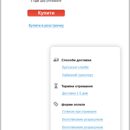
з ПДВ ціну уточнюйте
Купити в розстрочку
Способи доставки
Кур'єрські служби
Найманий транспорт
Терміни отримання
Доставка 1-5 днів
форми оплати
Готівкою при отриманні
Безготівковим розрахунком
Безготівковим розрахунком