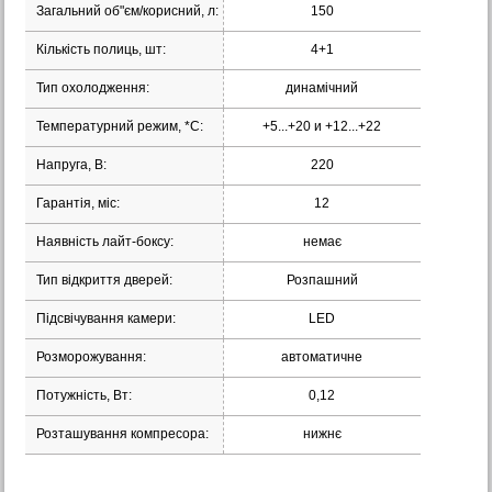
Загальний об"єм/корисний, л:
150
Кількість полиць, шт:
4+1
Тип охолодження:
динамічний
Температурний режим, *С:
+5...+20 и +12...+22
Напруга, В:
220
Гарантія, міс:
12
Наявність лайт-боксу:
немає
Тип відкриття дверей:
Розпашний
Підсвічування камери:
LED
Розморожування:
автоматичне
Потужність, Вт:
0,12
Розташування компресора:
нижнє