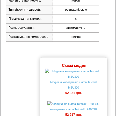
Наявність лайт-боксу:
немає
Тип відкриття дверей:
розпашні, скло
Підсвічування камери:
є
Розморожування:
автоматичне
Розташування компресора:
нижнє
Схожі моделі
Медична холодильна шафа Tefcold
MSU300
52 821 грн.
Холодильна шафа Tefcold UR400SG
52 917 грн.