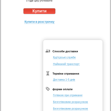
з ПДВ ціну уточнюйте
Купити в розстрочку
Способи доставки
Кур'єрські служби
Найманий транспорт
Терміни отримання
Доставка 1-5 днів
форми оплати
Готівкою при отриманні
Безготівковим розрахунком
Безготівковим розрахунком