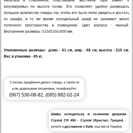
напитков в стеклянной, пластиковой, жестяной таре. И
меет 4
регулируемых по высоте полки. Это позволяет удобно размещать
большое количество товара так, чтобы его было легко увидеть и достать
из шкафа, в то же время холодильный шкаф не занимает много
полезного пространства в помещении. Цвет корпуса - черный.
Внутренние размеры: 515х510х1650 мм.
Упаковочные размеры: длин. - 61 см, шир. - 66 см, высота - 210 см.
Вес в упаковке - 85 кг.
З питань придбання даного товару, а також по
усім додатковим питаннями, телефонуйте:
(067) 530-08-82
,
(095) 882-02-24
Шафа холодильна зі скляними дверима
Crystal CR 450 - Crystal (Кристал, Греция)
-
купити
з доставкою
в
Київ
, інші міста України.