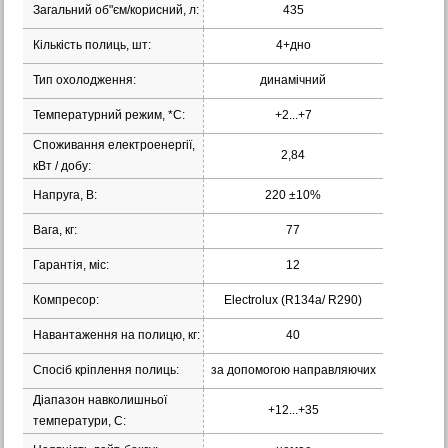
Загальний об"єм/корисний, л:
435
Кількість полиць, шт:
4+дно
Тип охолодження:
динамічний
Температурний режим, *С:
+2...+7
Споживання електроенергії,
2,84
кВт / добу:
Напруга, В:
220 ±10%
Вага, кг:
77
Гарантія, міс:
12
Компресор:
Electrolux (R134a/ R290)
Навантаження на полицю, кг:
40
Спосіб кріплення полиць:
за допомогою направляючих
Діапазон навколишньої
+12...+35
температури, С: