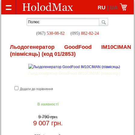
RU
| UA
(067)
530-08-82
(095)
882-02-24
Льодогенератор GoodFood IM10CIMAN
(півмісяць)
(код 01/2853)
Льодогенератор GoodFood IM10CIMAN (півмісяць)
Додати до порівняння
В наявності
9 790 грн.
9 007
грн.