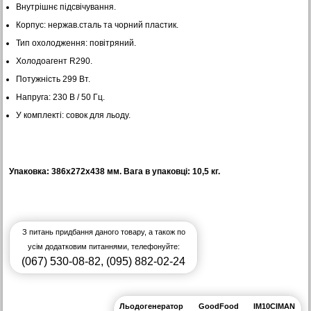
Внутрішнє підсвічування.
Корпус: нержав.сталь та чорний пластик.
Тип охолодження: повітряний.
Холодоагент R290.
Потужність 299 Вт.
Напруга: 230 В / 50 Гц.
У комплекті: совок для льоду.
Упаковка: 386х272х438 мм. Вага в упаковці: 10,5 кг.
З питань придбання даного товару, а також по
усім додатковим питаннями, телефонуйте:
(067) 530-08-82
,
(095) 882-02-24
Льодогенератор GoodFood IM10CIMAN