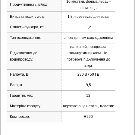
10 кг/сутки, форма льоду -
Продуктивність, кг/год:
півмісяць
Витрата води, л/год:
1,8 л резевуар для воды
Ємність бункера, кг:
1,2
Тип охолодження:
з повітряним охолодженням
наливний, працює за
Підключення до
замкнутим циклом. Не
водопроводу:
потребує підключення до
води.
Напруга, В:
230 В / 50 Гц
Вага, кг:
9,5
Гарантія, міс:
12
Матеріал корпусу:
нержавеющая сталь, пластик
Компресор:
R290