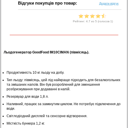
Відгуки покупців про товар:
Додати відгук
Рейтинг:
4.7
из 5 (голосов
1
)
Льодогенератор GoodFood IM10CIMAN (півмісяць).
Продуктивність 10 кг льоду на добу.
Тип льоду: півмісяць, цей лід найкраще підходить для безалкогольних
та змішаних напоїв. Він був розроблений для зменшення
розбризкування при додаванні в напій.
Резервуар для води 1,8 л.
Наливний, працює за замкнутим циклом. Не потребує підключення до
води.
Світлодіодний дисплей та сенсорне відтворення.
Місткість бункера 1,2 кг.