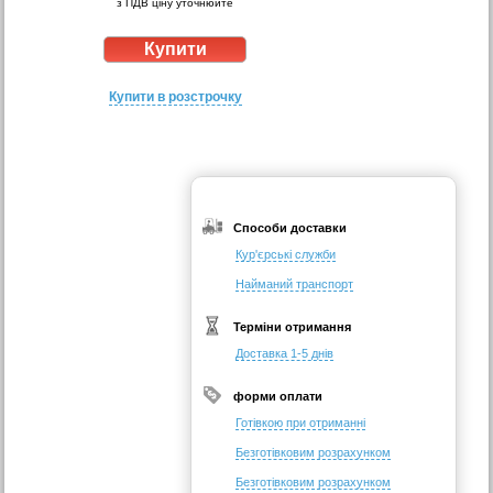
з ПДВ ціну уточнюйте
Купити в розстрочку
Способи доставки
Кур'єрські служби
Найманий транспорт
Терміни отримання
Доставка 1-5 днів
форми оплати
Готівкою при отриманні
Безготівковим розрахунком
Безготівковим розрахунком