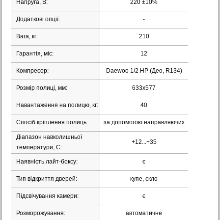
Напруга, В:
220 ±10%
Додаткові опції:
-
Вага, кг:
210
Гарантія, міс:
12
Компресор:
Daewoo 1/2 НР (Део, R134)
Розмір полиці, мм:
633x577
Навантаження на полицю, кг:
40
Спосіб кріплення полиць:
за допомогою направляючих
Діапазон навколишньої
+12...+35
температури, С:
Наявність лайт-боксу:
є
Тип відкриття дверей:
купе, скло
Підсвічування камери:
є
Розморожування:
автоматичне