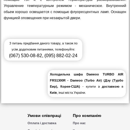
Управление температурным режимом - механическое. Внутренний
обьем хорошо освещается с помощью флуоресцентных ламп. Оснащен
функцией оповещения при незакрытой двери.
З питань придбання даного товару, а також по
усім додатковим питаннями, телефонуйте:
(067) 530-08-82
,
(095) 882-02-24
Холодильна шафа Daewoo TURBO AIR
FRS1300R - Daewoo (Turbo Air) (Дэу (Турбо
Еир), Корея-США)
- купити
з доставкою
в
Київ
, інші міста України.
Умови співпраці
Про компанію
Оплата і доставка
Про нас