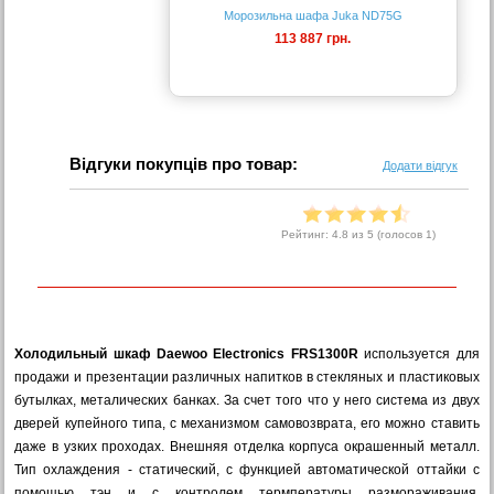
Морозильна шафа Juka ND75G
113 887 грн.
Відгуки покупців про товар:
Додати відгук
Рейтинг:
4.8
из 5 (голосов
1
)
Холодильный шкаф Daewoo Electronics FRS1300R
используется для
продажи и презентации различных напитков в стекляных и пластиковых
бутылках, металических банках. За счет того что у него система из двух
дверей купейного типа, с механизмом самовозврата, его можно ставить
даже в узких проходах. Внешняя отделка корпуса окрашенный металл.
Тип охлаждения - статический, с функцией автоматической оттайки с
помощью тэн и с контролем термпературы размораживания.