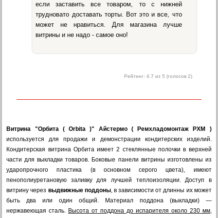
если заставить все товаром, то с нижней
трудновато доставать торты. Вот это и все, что
может не нравиться. Для магазина лучше
витрины и не надо - самое оно!
Рейтинг:
4.7
из 5 (голосов
2
)
Витрина "Орбита ( Orbita )" Айстермо ( Ремхладомонтаж РХМ )
используется для продажи и демонстрации кондитерских изделий.
Кондитерская витрина Орбита имеет 2 стеклянные полочки в верхней
части для выкладки товаров. Боковые панели витрины изготовлены из
ударопрочного пластика (в основном серого цвета), имеют
пенополиуретановую заливку для лучшей теплоизоляции. Доступ в
витрину через
выдвижные поддоны
, в зависимости от длинны их может
быть два или один общий. Материал поддона (выкладки) —
нержавеющая сталь.
Высота от поддона до испарителя около 230 мм,