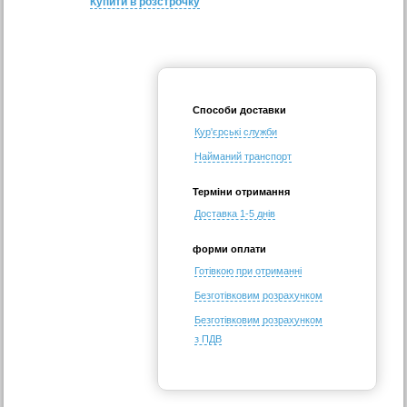
Купити в розстрочку
Способи доставки
Кур'єрські служби
Найманий транспорт
Терміни отримання
Доставка 1-5 днів
форми оплати
Готівкою при отриманні
Безготівковим розрахунком
Безготівковим розрахунком
з ПДВ