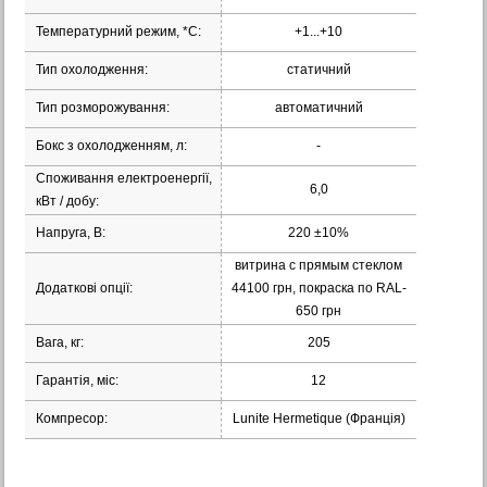
Температурний режим, *С:
+1...+10
Тип охолодження:
статичний
Тип розморожування:
автоматичний
Бокс з охолодженням, л:
-
Споживання електроенергії,
6,0
кВт / добу:
Напруга, В:
220 ±10%
витрина с прямым стеклом
Додаткові опції:
44100 грн, покраска по RAL-
650 грн
Вага, кг:
205
Гарантія, міс:
12
Компресор:
Lunite Hermetique (Франція)