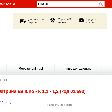
КОНТАКТИ
Доставка по
Сервіс в 30
Продаж в
Україні
містах
кредит
Морозильні ларі
Інше холодильне
знес
рина Belluno - К 1,1 - 1,2
(код 01/593)
Наявність уточнюйте