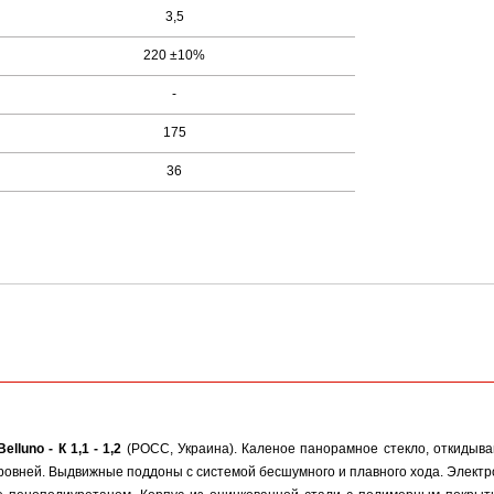
3,5
220 ±10%
-
175
36
Belluno - К 1,1 - 1,2
(РОСС, Украина). Каленое панорамное стекло, откиды
ровней. Выдвижные поддоны с системой бесшумного и плавного хода. Электр