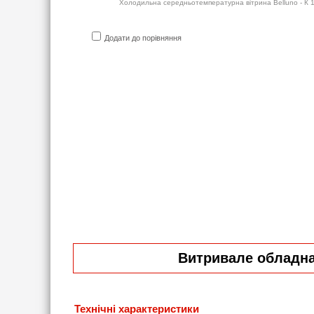
Холодильна середньотемпературна вітрина Belluno - К 1,
Додати до порівняння
Витривале обладнан
Технічні характеристики