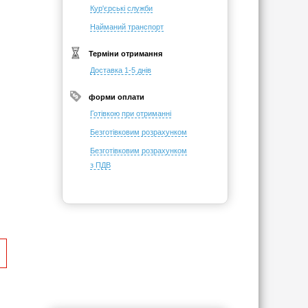
Кур'єрські служби
Найманий транспорт
Терміни отримання
Доставка 1-5 днів
форми оплати
Готівкою при отриманні
Безготівковим розрахунком
Безготівковим розрахунком
з ПДВ