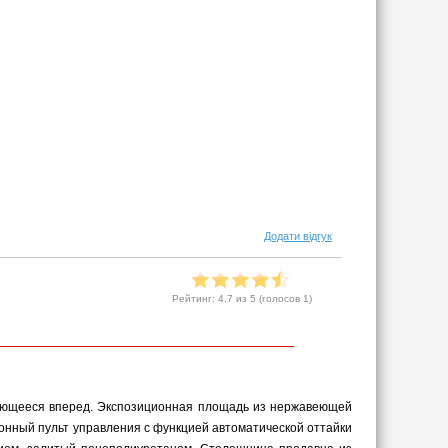
Додати відгук
Рейтинг:
4.7
из 5 (голосов
1
)
вающееся вперед. Экспозиционная площадь из нержавеющей
онный пульт управления с функцией автоматической оттайки