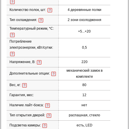
?
Количество полок, шт:
4 деревянные полки
?
Тип охлаждения:
2 зони охолодження
?
Температурный режим, *С:
+5...+20
?
Потребление
электроэнергии, кВт/сутки:
0,5
?
Напряжение, В:
220
?
механический замок в
Дополнительные опции:
?
комплекте
Вес, кг:
80
?
Гарантия, мес:
12
Наличие лайт-бокса:
нет
?
Тип открытия дверей:
распашная, стекло
?
Подсветка камеры:
есть, LED
?