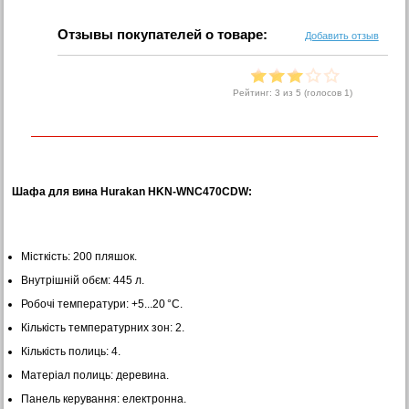
Отзывы покупателей о товаре:
Добавить отзыв
Рейтинг:
3
из 5 (голосов
1
)
Шафа для вина Hurakan HKN-WNC470CDW:
Місткість: 200 пляшок.
Внутрішній обєм: 445 л.
Робочі температури: +5...20 °C.
Кількість температурних зон: 2.
Кількість полиць: 4.
Матеріал полиць: деревина.
Панель керування: електронна.