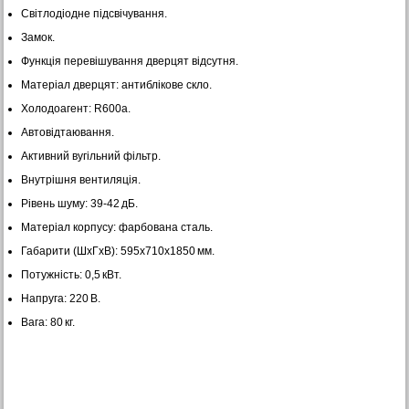
Світлодіодне підсвічування.
Замок.
Функція перевішування дверцят відсутня.
Матеріал дверцят: антиблікове скло.
Холодоагент: R600a.
Автовідтаювання.
Активний вугільний фільтр.
Внутрішня вентиляція.
Рівень шуму: 39-42 дБ.
Матеріал корпусу: фарбована сталь.
Габарити (ШхГхВ): 595х710х1850 мм.
Потужність: 0,5 кВт.
Напруга: 220 В.
Вага: 80 кг.