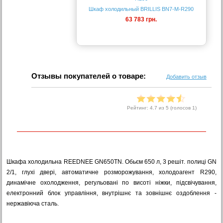
Шкаф холодильный BRILLIS BN7-M-R290
63 783 грн.
Отзывы покупателей о товаре:
Добавить отзыв
Рейтинг:
4.7
из 5 (голосов
1
)
Шкафа холодильна REEDNEE GN650TN. Обьєм 650 л, 3 решіт. полиці GN
2/1, глухі двері, автоматичне розморожування, холодоагент R290,
динамічне охолодження, регульовані по висоті ніжки, підсвічування,
електронний блок управління, внутрішнє та зовнішнє оздоблення -
нержавіюча сталь.