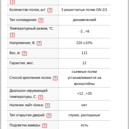
?
Количество полок, шт:
3 решетчатые полки GN-2/1
?
Тип охлаждения:
динамический
?
Температурный режим, *С:
-2...+8
?
Напряжение, В:
220 ±10%
?
Вес, кг:
121
?
Гарантия, мес:
12
съемные полки
Способ крепления полок:
устанавливаются на
?
кронштейны
Диапазон окружающей
+12...+35
температуры, С:
?
Наличие лайт-бокса:
нет
?
Тип открытия дверей:
глухие, распашные
?
Подсветка камеры:
есть
?