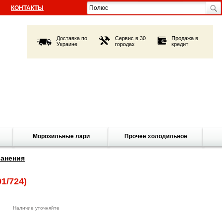
КОНТАКТЫ
Доставка по
Сервис в 30
Продажа в
Украине
городах
кредит
Морозильные лари
Прочее холодильное
анения
1/724)
Наличие уточняйте