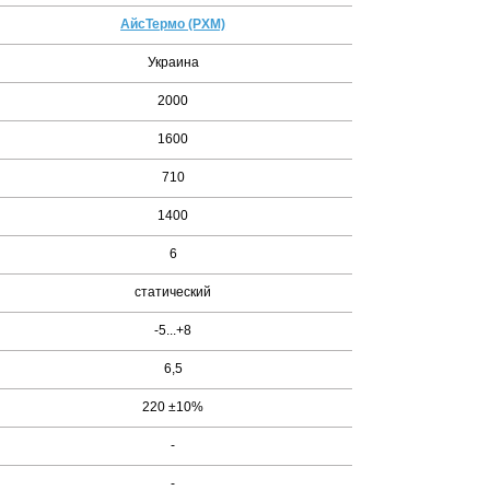
АйсТермо (РХМ)
Украина
2000
1600
710
1400
6
статический
-5...+8
6,5
220 ±10%
-
-