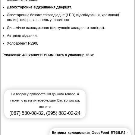
Двохстороннє відкривання дверцят.
Двостороннє бокове світлодіодне (LED) підсвічування, хромовані
полиці, цифрова панель управління.
Динамічне охолодження (циркуляція холодного повітря).
Автовідтаювання.
Холодогент R290.
Упаковка: 480х480х1135 мм. Вага в упаковці: 36 кг.
По вопросу приобретения данного товара, а
также по всем интересующим Вас вопросам,
звоните:
(067) 530-08-82
,
(095) 882-02-24
Витрина холодильная GoodFood RT98LR2 -