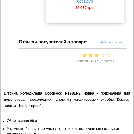
RCS115VG
29 032 грн.
Отзывы покупателей о товаре:
Добавить отзыв
Рейтинг:
3
из 5 (голосов
1
)
Вітрина холодильна GoodFood RT98LR2 чорна -
призначена для
демонстрації прохолодних напоїв чи кондитерських виробів. Корпус-
пластик. Колір чорний.
Обєм камери 98 л.
У компекті 4 полиці регульовані по висоті, як нижній рівень служить
незнімна полиця.