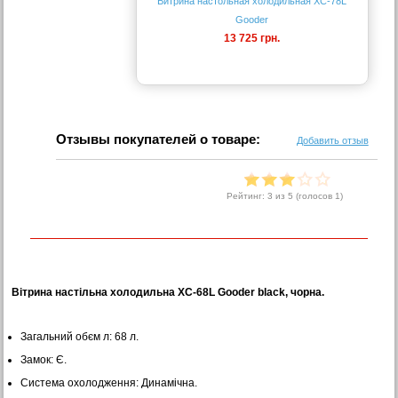
Витрина настольная холодильная XC-78L
Gooder
13 725 грн.
Отзывы покупателей о товаре:
Добавить отзыв
Рейтинг:
3
из 5 (голосов
1
)
Вітрина настільна холодильна XC-68L Gooder black, чорна.
Загальний обєм л: 68 л.
Замок: Є.
Система охолодження: Динамічна.