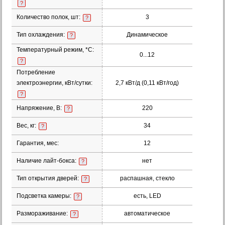
?
Количество полок, шт:
3
?
Тип охлаждения:
Динамическое
?
Температурный режим, *С:
0...12
?
Потребление
электроэнергии, кВт/сутки:
2,7 кВт/д (0,11 кВт/год)
?
Напряжение, В:
220
?
Вес, кг:
34
?
Гарантия, мес:
12
Наличие лайт-бокса:
нет
?
Тип открытия дверей:
распашная, стекло
?
Подсветка камеры:
есть, LED
?
Размораживание:
автоматическое
?