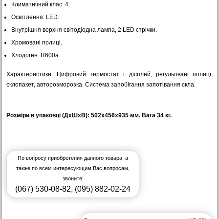
Климатичний клас: 4.
Освітлення: LED.
Внутрішня верхня світодіодна лампа, 2 LED стрічки.
Хромовані полиці.
Хлодоген: R600a.
Характеристики: Цифровий термостат і дісплей, регульовані полиці,
склопакет, авторозморозка. Система запобігання запотівання скла.
Розміри в упаковці (ДхШхВ): 502х456х935 мм. Вага 34 кг.
По вопросу приобретения данного товара, а
также по всем интересующим Вас вопросам,
звоните:
(067) 530-08-82
,
(095) 882-02-24