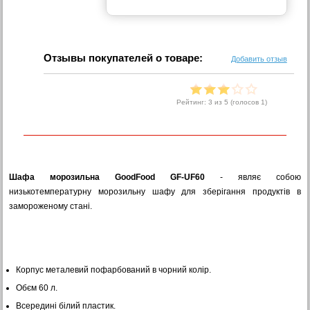
Отзывы покупателей о товаре:
Добавить отзыв
Рейтинг:
3
из 5 (голосов
1
)
Шафа морозильна GoodFood GF-UF60
- являє собою
низькотемпературну морозильну шафу для зберігання продуктів в
замороженому стані.
Корпус металевий пофарбований в чорний колір.
Обєм 60 л.
Всередині білий пластик.