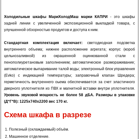
Холодильные шкафы МариХолодМаш марки КАПРИ
- это шкафы
задней линии с увеличенной экспозиционной выкладкой товара, с
улучшенной обзорностью продуктов и доступа к ним.
Стандартная комплектация включает:
светодиодная подсветка
внутреннего объема; нижнее расположение агрегата; корпус (короб
цельнозаливной) из окрашенной оцинкованной стали с
пенополиуретановым заполнением; автоматическое размораживание;
автоматическое выпаривание талой воды; электронный блок управления
(Evko) с индикацией температуры; заправочный клапан Шредера;
герметичность внутреннего оьема обеспечивается за счет эластичного
дверного уплотнителя из ПВХ и магнитной вставки внутри уплотнителя.
Уровень звуковой мощность не более 58 дБА. Размеры в упаковке
(Д*Г*В):
1225х740х2200 вес 170 кг.
Схема шкафа в разрезе
1. Полезный (охлаждаемый) объём.
2. Машинное отделение.