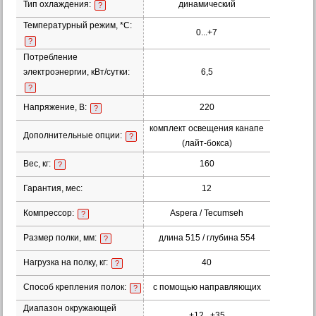
Тип охлаждения:
динамический
?
Температурный режим, *С:
0...+7
?
Потребление
электроэнергии, кВт/сутки:
6,5
?
Напряжение, В:
220
?
комплект освещения канапе
Дополнительные опции:
?
(лайт-бокса)
Вес, кг:
160
?
Гарантия, мес:
12
Компрессор:
Aspera / Tecumseh
?
Размер полки, мм:
длина 515 / глубина 554
?
Нагрузка на полку, кг:
40
?
Способ крепления полок:
с помощью направляющих
?
Диапазон окружающей
+12...+35