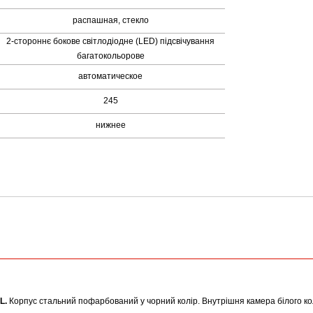
распашная, стекло
2-стороннє бокове світлодіодне (LED) підсвічування
багатокольорове
автоматическое
245
нижнее
L.
Корпус стальний пофарбований у чорний колір. Внутрішня камера білого ко