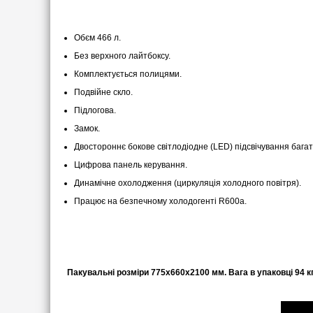
Обєм 466 л.
Без верхного лайтбоксу.
Комплектується полицями.
Подвійне скло.
Підлогова.
Замок.
Двостороннє бокове світлодіодне (LED) підсвічування бага
Цифрова панель керування.
Динамічне охолодження (циркуляція холодного повітря).
Працює на безпечному холодогенті R600a.
Пакувальні розміри 775х660х2100 мм. Вага в упаковці 94 к