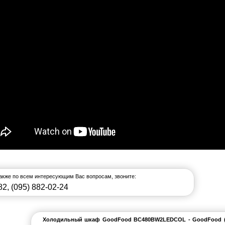
также по всем интересующим Вас вопросам, звоните:
82
,
(095) 882-02-24
Холодильный шкаф GoodFood BC480BW2LEDCOL - GoodFood (