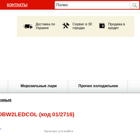
КОНТАКТЫ
Доставка по
Сервис в 30
Продажа в
Украине
городах
кредит
Морозильные лари
Прочее холодильное
онные
80BW2LEDCOL
(код 01/2716)
Наличие уточняйте