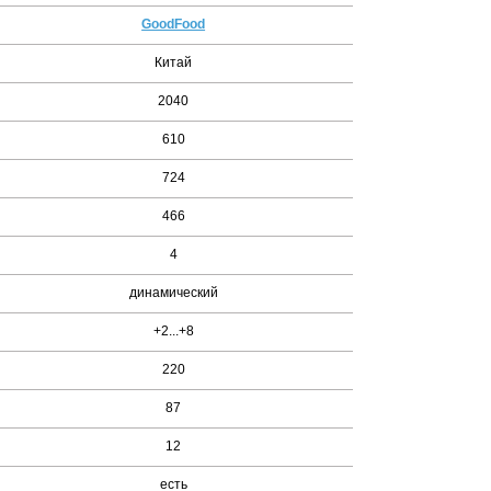
GoodFood
Китай
2040
610
724
466
4
динамический
+2...+8
220
87
12
есть