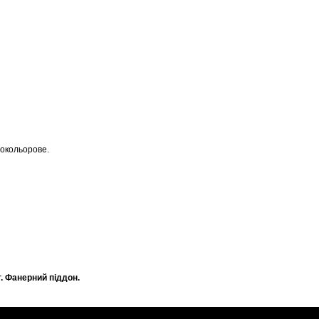
токольорове.
г. Фанерний піддон.