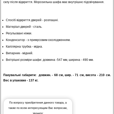
склу після відкриття. Морозильна шафа має внутрішнє підсвічування.
Спосіб відкриття дверей - розпашні.
Матеріал дверей - сталь.
Регульовані ніжки.
Конденсатор - з примусовим охолодженням.
Капілярна трубка - мідна.
Випарник - мідний.
Внітрішні розміри шафи: довжина -547 мм, ширина - 490 мм.
Пакувальні габарити: довжин. - 68 см, шир. - 71 см, висота - 210 см.
Вес в упаковке - 137 кг.
По вопросу приобретения данного товара, а
также по всем интересующим Вас вопросам,
звоните: