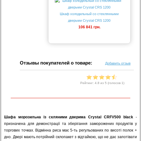
Шкаф холодильный со стеклянными
дверьми Crystal CRS 1200
106 841 грн.
Отзывы покупателей о товаре:
Добавить отзыв
Рейтинг:
4.8
из 5 (голосов
1
)
Шафа морозильна із скляними дверима Crystal CRFV500 black
-
призначена для демонстрації та зберігання заморожених продуктів у
торгових точках. Відмінна риса має 5-ть регульованих по висоті полок +
дно. Двері мають потрійний склопакет з відтайкою, що не дає запотівати