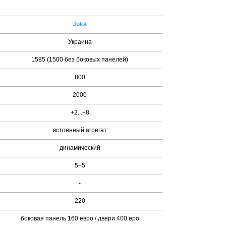
Juka
Украина
1585 (1500 без боковых панелей)
800
2000
+2...+8
встоенный агрегат
динамический
5+5
-
220
боковая панель 160 евро / двери 400 еро