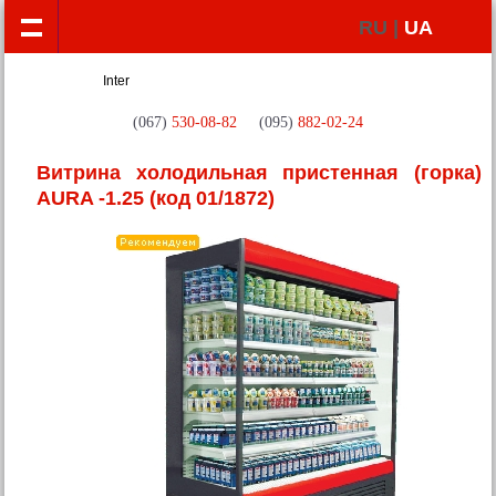
RU |
UA
(067)
530-08-82
(095)
882-02-24
Витрина холодильная пристенная (горка)
AURA -1.25
(код 01/1872)