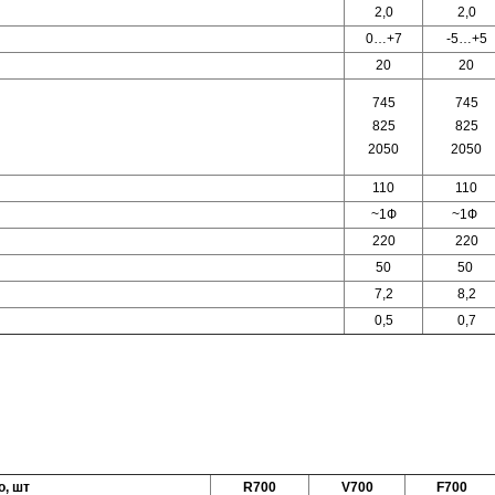
2,0
2,0
0…+7
-5…+5
20
20
745
745
825
825
2050
2050
110
110
~1Ф
~1Ф
220
220
50
50
7,2
8,2
0,5
0,7
о, шт
R700
V700
F700