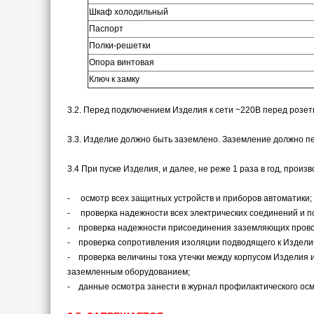
Шкаф холодильный
Паспорт
Полки-решетки
Опора винтовая
Ключ к замку
3.2. Перед подключением Изделия к сети ~220В перед розет
3.3. Изделие должно быть заземлено. Заземление должно п
3.4 При пуске Изделия, и далее, не реже 1 раза в год, про
- осмотр всех защитных устройств и приборов автоматики;
- проверка надежности всех электрических соединений и п
- проверка надежности присоединения заземляющих прово
- проверка сопротивления изоляции подводящего к Издели
- проверка величины тока утечки между корпусом Изделия 
заземленным оборудованием;
- данные осмотра занести в журнал профилактического осм