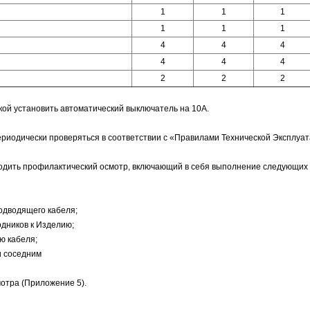
1
1
1
1
1
1
4
4
4
4
4
4
2
2
2
кой установить автоматический выключатель на 10А.
ериодически проверяться в соответствии с «Правилами Технической Эксплуа
изводить профилактический осмотр, включающий в себя выполнение следующих
одводящего кабеля;
дников к Изделию;
ю кабеля;
и соседним
отра (Приложение 5).