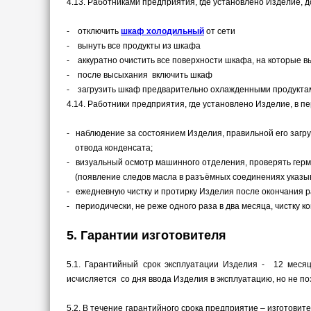
4.13. Работниками предприятия, где установлено Изделие, 
- отключить
шкаф холодильный
от сети
- вынуть все продукты из шкафа
- аккуратно очистить все поверхности шкафа, на которые 
- после высыхания включить шкаф
- загрузить шкаф предварительно охлажденными продуктам
4.14. Работники предприятия, где установлено Изделие, в
- наблюдение за состоянием Изделия, правильной его загру
отвода конденсата;
- визуальный осмотр машинного отделения, проверять гер
(появление следов масла в разъёмных соединениях указыва
- ежедневную чистку и протирку Изделия после окончания 
- периодически, не реже одного раза в два месяца, чистку 
5. Гарантии изготовителя
5.1. Гарантийный срок эксплуатации Изделия - 12 меся
исчисляется со дня ввода Изделия в эксплуатацию, но не по
5.2. В течение гарантийного срока предприятие – изготови