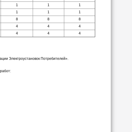
1
1
1
1
1
1
8
8
8
4
4
4
4
4
4
тации Электроустановок Потребителей».
 работ: