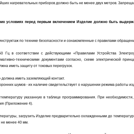
йших нагревательных приборов должно быть не менее двух метров. Запреща
них условиях перед первым включением Изделие должно быть выдержан
 инструктаж по технике безопасности и ознакомленные с правилами обраще
50 Гц в соответствии с действующими «Правилами Устройства Электроу
мативно-техническими документами согласно, схеме электрической прин
лжна иметь защиту от токовых перегрузок.
 должна иметь заземляющий контакт.
торонних шумов - их наличие свидетельствует о нарушении режима работы из
а температуру указанную в таблице программирования. При необходимости
ия (Приложение 4).
емпературы, загрузить Изделие предварительно охлажденными до температур
 не менее 40 мм.