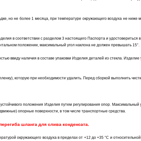
дке, но не более 1 месяца, при температуре окружающего воздуха не ниже м
делия в соответствии с разделом 3 настоящего Паспорта и удостовериться в
онтальном положении, максимальный угол наклона не должен превышать 15°.
ью ввиду наличия в составе упаковки Изделия деталей из стекла. Изделие 
енку), которую при необходимости удалить. Перед сборкой выполнить чистку
ся устойчивого положения Изделия путем регулирования опор. Максимальный
движные) опорные поверхности, в том числе транспортные средства.
перегиба шланга для слива конденсата.
ературой окружающего воздуха в пределах от +12 до +35 °С и относительно