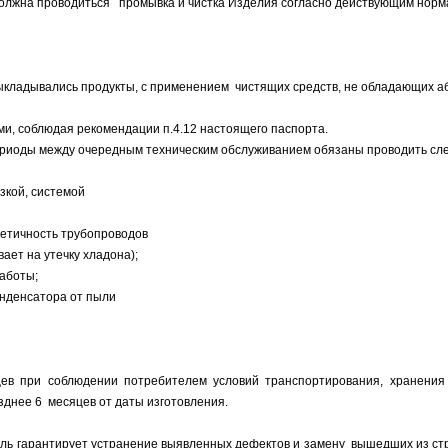
должна проводиться промывка и чистка Изделия согласно действующим норма
выкладывались продукты, с применением чистящих средств, не обладающих 
и, соблюдая рекомендации п.4.12 настоящего паспорта.
 периоды между очередным техническим обслуживанием обязаны проводить с
зкой, системой
метичность трубопроводов
ет на утечку хладона);
работы;
конденсатора от пыли
цев при соблюдении потребителем условий транспортирования, хранения 
зднее 6 месяцев от даты изготовления.
тель гарантирует устранение выявленных дефектов и замену вышедших из стр