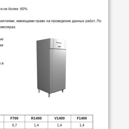
ти не более 60%.
риятиями, имеющими право на проведение данных работ. По
земплярах.
ые
ае
 в
F700
R1400
V1400
F1400
0,7
1,4
1,4
1,4