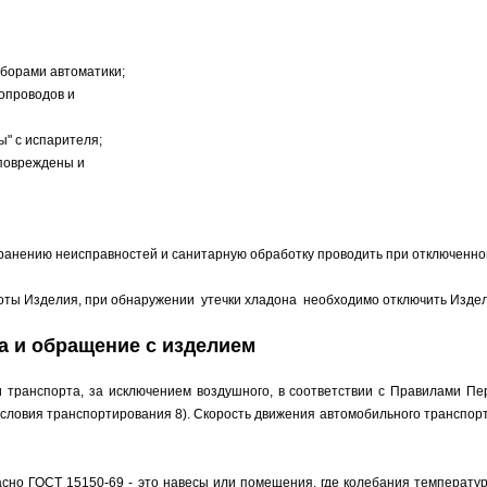
борами автоматики;
опроводов и
" с испарителя;
 повреждены и
странению неисправностей и санитарную обработку проводить при отключенно
боты Изделия, при обнаружении утечки хладона необходимо отключить Издел
ка и обращение с изделием
 транспорта, за исключением воздушного, в соответствии с Правилами Пе
словия транспортирования 8). Скорость движения автомобильного транспорт
гласно ГОСТ 15150-69 - это навесы или помещения, где колебания температ