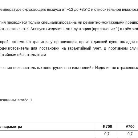
емпературе окружающего воздуха от +12 до +35°С и относительной влажнос
зделия проводится только специализированными ремонтно-монтажными предп
т составляется Акт пуска изделия в эксплуатацию (приложение 1) в трёх эк
торой экземпляр хранится у организации, производившей пуско-наладочн
од-изготовитель для постановки на гарантийный учёт. В противном случ
рантийным обязательствам.
внесения незначительных конструктивных изменений в Изделие не отраженных
азанным в табл. 1.
е параметра
R700
V700
0,7
0,7