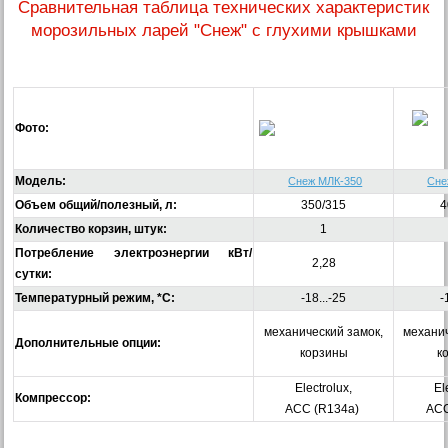
Сравнительная таблица технических характеристик
морозильных ларей "Снеж" с глухими крышками
Фото:
Модель:
Снеж МЛК-350
Сне
Объем общий/полезный, л:
350/315
4
Количество корзин, штук:
1
Потребление электроэнергии кВт/
2,28
сутки:
Температурный режим, *С:
-18...-25
-
механический замок,
механич
Дополнительные опции:
корзины
к
Electrolux,
El
Компрессор:
ACC (R134a)
ACC