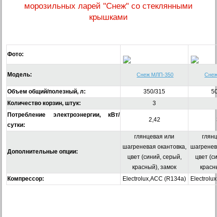
морозильных ларей "Снеж" со стеклянными
крышками
Фото:
Модель:
Снеж МЛП-350
Снеж
Объем общий/полезный, л:
350/315
5
Количество корзин, штук:
3
Потребление электроэнергии, кВт/
2,42
сутки:
глянцевая или
глян
шагреневая окантовка,
шагренев
Дополнительные опции:
цвет (синий, серый,
цвет (с
красный), замок
красн
Компрессор:
Electrolux,ACC (R134a)
Electrolu