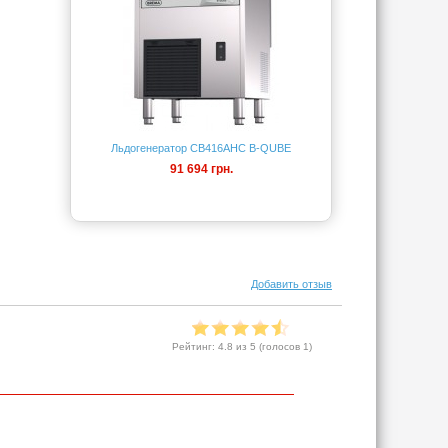
Льдогенератор CB416AHC B-QUBE
91 694 грн.
Добавить отзыв
Рейтинг:
4.8
из 5 (голосов
1
)