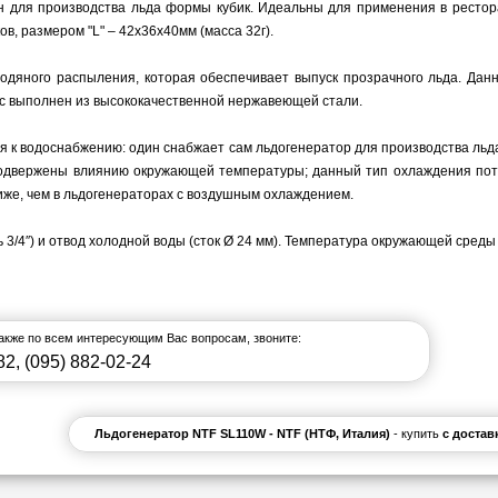
 для производства льда формы кубик. Идеальны для применения в рестора
ов, размером "
L" – 42х36х40мм (масса 32г)
.
одяного распыления, которая обеспечивает выпуск прозрачного льда.
Данн
ус выполнен из высококачественной нержавеющей стали.
к водоснабжению: один снабжает сам льдогенератор для производства льда
одвержены влиянию окружающей температуры; данный тип охлаждения пот
иже, чем в льдогенераторах с воздушным охлаждением.
/4″) и отвод холодной воды (сток Ø 24 мм).
Температура окружающей среды 
также по всем интересующим Вас вопросам, звоните:
82
,
(095) 882-02-24
Льдогенератор NTF SL110W - NTF (НТФ, Италия)
- купить
с достав