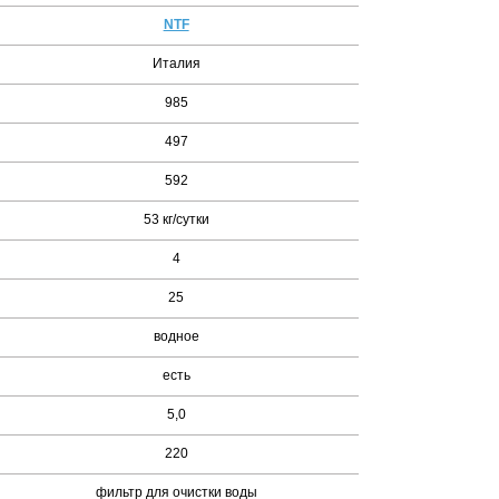
NTF
Италия
985
497
592
53 кг/сутки
4
25
водное
есть
5,0
220
фильтр для очистки воды