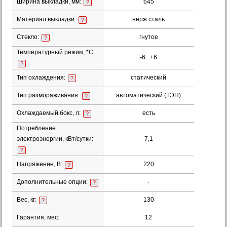
Ширина выкладки, мм:
645
?
Материал выкладки:
нерж.сталь
?
Стекло:
гнутое
?
Температурный режим, *С:
-6...+6
?
Тип охлаждения:
статический
?
Тип размораживания:
автоматический (ТЭН)
?
Охлаждаемый бокс, л:
есть
?
Потребление
электроэнергии, кВт/сутки:
7,1
?
Напряжение, В:
220
?
Дополнительные опции:
-
?
Вес, кг:
130
?
Гарантия, мес:
12