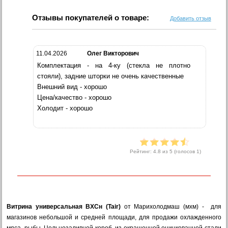
Отзывы покупателей о товаре:
Добавить отзыв
11.04.2026
Олег Викторович
Комплектация - на 4-ку (стекла не плотно
стояли), задние шторки не очень качественные
Внешний вид - хорошо
Цена/качество - хорошо
Холодит - хорошо
Рейтинг:
4.8
из 5 (голосов
1
)
Витрина универсальная ВХСн (Tair)
от Марихолодмаш (мхм) - для
магазинов небольшой и средней площади, для продажи охлажденного
мяса, рыбы. Цельнозаливной короб, из окрашенной оцинкованной стали