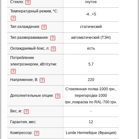
Стекло:
гнутое
?
Температурный режим, *С:
-4...+5
?
Тип охлаждения:
статический
?
Тип размораживания:
автоматический (ТЭН)
?
Охлаждаемый бокс, л:
есть
?
Потребление
электроэнергии, кВт/сутки:
5,7
?
Напряжение, В:
220
?
Стеклянная полка-1000 грн.,
Дополнительные опции:
перегородка-1000
?
грн.,покраска по RAL-700 грн.
Вес, кг:
-
?
Гарантия, мес:
12
Компрессор:
Lunite Hermetique (Франция)
?