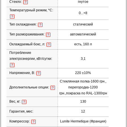
Стекло:
гнутое
?
Температурный режим, *С:
0...+8
?
Тип охлаждения:
статический
?
Тип размораживания:
автоматический
?
Охлаждаемый бокс, л:
есть, 160 л
?
Потребление
электроэнергии, кВт/сутки:
3,1
?
Напряжение, В:
220 ±10%
?
Стеклянная полка-1600 грн.,
Дополнительные опции:
перегородка-1200
?
грн.,покраска по RAL-1300грн
Вес, кг:
130
?
Гарантия, мес:
12
Компрессор:
Lunite Hermetique (Франция)
?