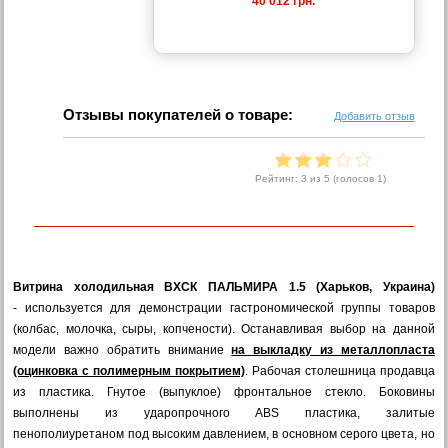
40 012 грн.
Отзывы покупателей о товаре:
Добавить отзыв
Рейтинг:
3
из 5 (голосов
1
)
Витрина холодильная ВХСК ПАЛЬМИРА 1.5 (Харьков, Украина)
- используется для демонстрации гастрономической группы товаров
(колбас, молочка, сыры, копчености). Останавливая выбор на данной
модели важно обратить внимание
на выкладку из металлопласта
(оцинковка с полимерным покрытием)
. Рабочая столешница продавца
из пластика. Гнутое (выпуклое) фронтальное стекло. Боковины
выполнены из ударопрочного ABS пластика, залитые
пенополиуретаном под высоким давлением, в основном серого цвета, но