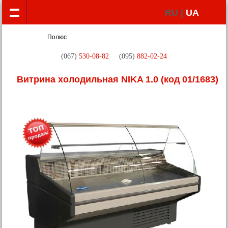
RU |
UA
(067)
530-08-82
(095)
882-02-24
Витрина холодильная NIKA 1.0
(код 01/1683)