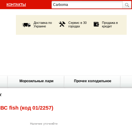
КОНТАКТЫ
Доставка по
Сервис в 30
Продажа в
Украине
городах
кредит
Морозильные лари
Прочее холодильное
у
ВС fish
(код 01/2257)
Наличие уточняйте