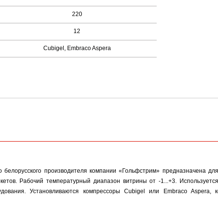
220
12
Cubigel, Embraco Aspera
о белорусского производителя компании «Гольфстрим» предназначена дл
етов. Рабочий температурный диапазон витрины от -1...+3. Используетс
дования. Установливаются компрессоры Cubigel или Embraco Aspera, 