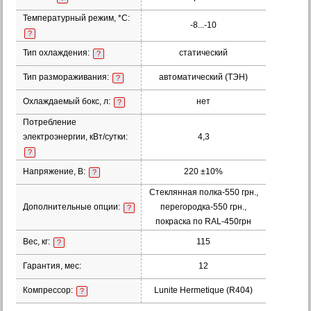
Температурный режим, *С:
-8...-10
?
Тип охлаждения:
статический
?
Тип размораживания:
автоматический (ТЭН)
?
Охлаждаемый бокс, л:
нет
?
Потребление
электроэнергии, кВт/сутки:
4,3
?
Напряжение, В:
220 ±10%
?
Стеклянная полка-550 грн.,
Дополнительные опции:
перегородка-550 грн.,
?
покраска по RAL-450грн
Вес, кг:
115
?
Гарантия, мес:
12
Компрессор:
Lunite Hermetique (R404)
?