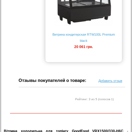
Витрина кондитерская RTW100L Premium
black
20 061 грн.
Отзывы покупателей о товаре:
Добавить отзыв
Рейтинг:
3
из 5 (голосов
1
)
Вітрина холодильна для топінгу GoodFood VRX1500/330-H6C
-