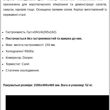
призначена для короткочасного зберігання та демонстрації салатів,
закусок, гарнірів тощо. Оснащена прямим склом. Корпус виготовлений із
нержавної сталі.
Гастроємність 7шт.хGN1/4(265x162).
Постачається без гастроемкостей та кришек до них.
Макс. висота гастроємкості: 150 мм.
Холодоагент R600a.
Компресор: Donper.
Термостат: Carel.
Статичне охолодження.
Пакувальні розміри: 1590х400х460 мм. Вага в упаковці: 52 кг.