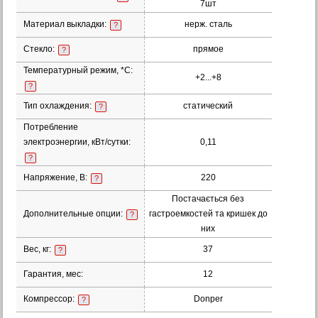
7шт
Материал выкладки:
нерж. сталь
?
Стекло:
прямое
?
Температурный режим, *С:
+2...+8
?
Тип охлаждения:
статический
?
Потребление
электроэнергии, кВт/сутки:
0,11
?
Напряжение, В:
220
?
Постачається без
Дополнительные опции:
гастроемкостей та кришек до
?
них
Вес, кг:
37
?
Гарантия, мес:
12
Компрессор:
Donper
?