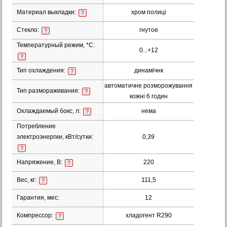
Материал выкладки:
хром полиці
?
Стекло:
гнутое
?
Температурный режим, *С:
0...+12
?
Тип охлаждения:
динамічнк
?
автоматичне розморожування
Тип размораживания:
?
кожні 6 годин
Охлаждаемый бокс, л:
нема
?
Потребление
электроэнергии, кВт/сутки:
0,39
?
Напряжение, В:
220
?
Вес, кг:
111,5
?
Гарантия, мес:
12
Компрессор:
хладогент R290
?