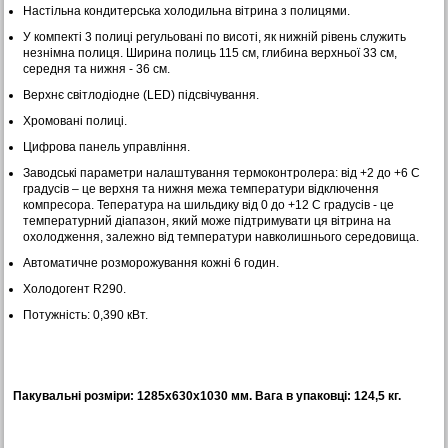
Настільна кондитерська холодильна вітрина з полицями.
У компекті 3 полиці регульовані по висоті, як нижній рівень служить
незнімна полиця. Ширина полиць 115 см, глибина верхньої 33 см,
середня та нижня - 36 см.
Верхнє світлодіодне (LED) підсвічування.
Хромовані полиці.
Цифрова панель управління.
Заводські параметри налаштування термоконтролера: від +2 до +6 С
градусів – це верхня та нижня межа температури відключення
компресора. Тепература на шильдику від 0 до +12 С градусів - це
температурний діапазон, який може підтримувати ця вітрина на
охолодження, залежно від температури навколишнього середовища.
Автоматичне розморожування кожні 6 годин.
Холодогент R290.
Потужність: 0,390 кВт.
Пакувальні розміри: 1285х630х1030 мм. Вага в упаковці: 124,5 кг.