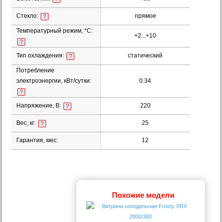
Стекло:
прямое
?
Температурный режим, *С:
+2...+10
?
Тип охлаждения:
статический
?
Потребление
электроэнергии, кВт/сутки:
0.34
?
Напряжение, В:
220
?
Вес, кг:
25
?
Гарантия, мес:
12
Похожие модели