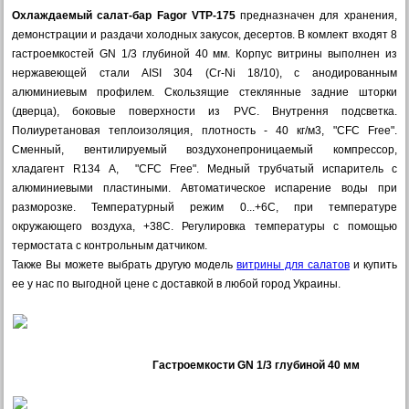
Охлаждаемый салат-бар Fagor VTP-175
предназначен для хранения,
демонстрации и раздачи холодных закусок, десертов. В комлект входят 8
гастроемкостей GN 1/3 глубиной 40 мм. Корпус витрины выполнен из
нержавеющей стали AISI 304 (Cr-Ni 18/10), с анодированным
алюминиевым профилем. Скользящие стеклянные задние шторки
(дверца), боковые поверхности из PVC. Внутрення подсветка.
Полиуретановая теплоизоляция, плотность - 40 кг/м3, "CFC Free".
Сменный, вентилируемый воздухонепроницаемый компрессор,
хладагент R134 А, "CFC Free". Медный трубчатый испаритель с
алюминиевыми пластиными. Автоматическое испарение воды при
разморозке. Температурный режим 0...+6С, при температуре
окружающего воздуха, +38С. Регулировка температуры с помощью
термостата с контрольным датчиком.
Также Вы можете выбрать другую модель
витрины для салатов
и купить
ее у нас по выгодной цене с доставкой в любой город Украины.
Гастроемкости GN 1/3 глубиной 40 мм