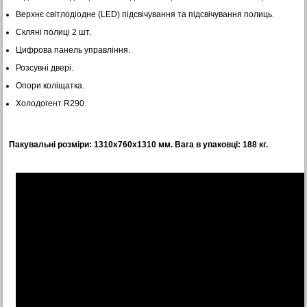
Верхнє світлодіодне (LED) підсвічування та підсвічування полиць.
Скляні полиці 2 шт.
Цифрова панель управління.
Розсувні двері.
Опори коліщатка.
Холодогент R290.
Пакувальні розміри: 1310х760х1310 мм. Вага в упаковці: 188 кг.