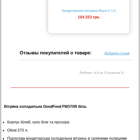
Кондитерская витрина Muza K 1.5
104 253 грн.
Отзывы покупателей о товаре:
Добавить отзыв
Рейтинг:
4.6
из 5 (голосов
1
)
Вітрина холодильна GoodFood FW370R біла.
Корпус білий, скло біле та прозоре.
Обєм 370 л.
Підлогова кондитерська холодильна вітрина зі скляними полицями.