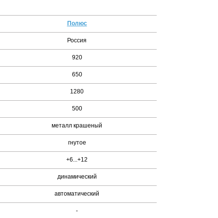
Полюс
Россия
920
650
1280
500
металл крашеный
гнутое
+6...+12
динамический
автоматический
-