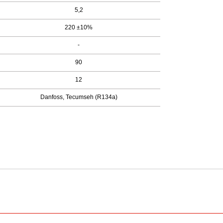
5,2
220 ±10%
-
90
12
Danfoss, Tecumseh (R134a)