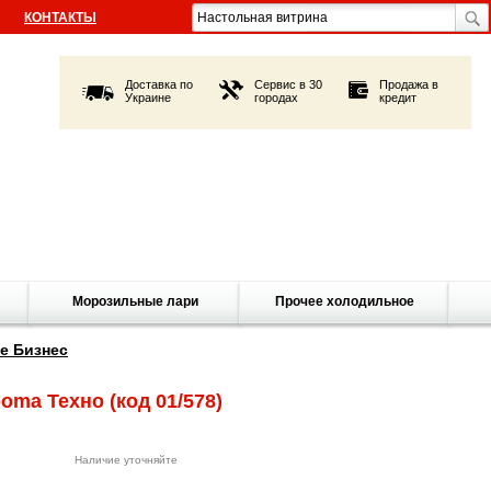
КОНТАКТЫ
Доставка по
Сервис в 30
Продажа в
Украине
городах
кредит
Морозильные лари
Прочее холодильное
е Бизнес
boma Техно
(код 01/578)
Наличие уточняйте