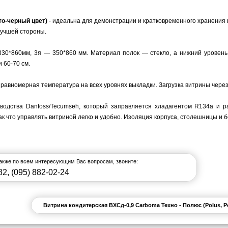
то-черный цвет)
-
идеальна для демонстрации и кратковременного хранения 
лучшей стороны.
330*860мм, 3я — 350*860 мм. Материал полок — стекло, а нижний уровень
 60-70 см.
авномерная температура на всех уровнях выкладки. Загрузка витрины через
одства Danfoss/Tecumseh, который заправляется хладагентом R134a и ра
 что управлять витриной легко и удобно. Изоляция корпуса, столешницы и б
также по всем интересующим Вас вопросам, звоните:
82
,
(095) 882-02-24
Витрина кондитерская ВХСд-0,9 Carboma Техно - Полюс (Polus, 