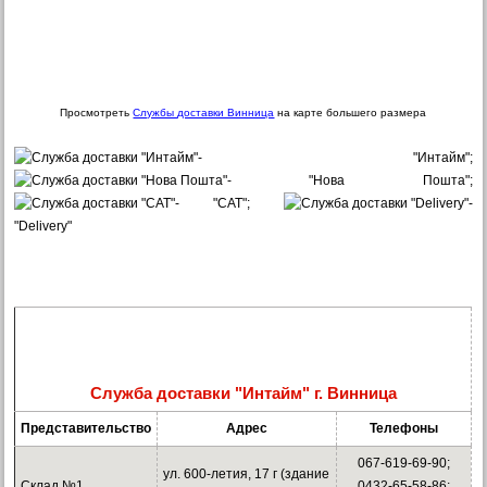
Просмотреть
Службы доставки Винница
на карте большего размера
- "Интайм";
- "Нова Пошта";
- "САТ";
-
"Delivery"
Служба доставки "Интайм" г. Винница
Представительство
Адрес
Телефоны
067-619-69-90;
ул. 600-летия, 17 г (здание
Склад №1
0432-65-58-86;