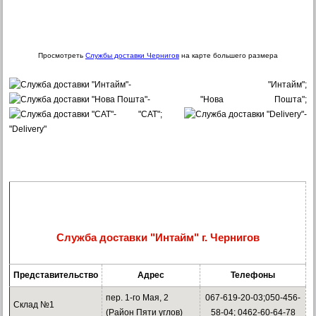
Просмотреть
Службы доставки Чернигов
на карте большего размера
- "Интайм";
- "Нова Пошта";
- "САТ";
-
"Delivery"
Служба доставки "Интайм" г. Чернигов
Представительство
Адрес
Телефоны
пер. 1-го Мая, 2
067-619-20-03;050-456-
Склад №1
(Район Пяти углов)
58-04; 0462-60-64-78