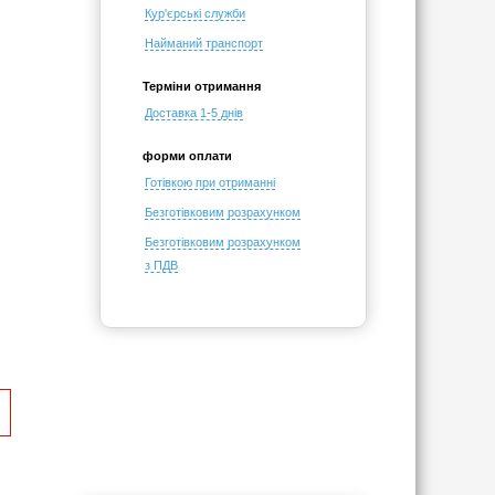
Кур'єрські служби
Найманий транспорт
Терміни отримання
Доставка 1-5 днів
форми оплати
Готівкою при отриманні
Безготівковим розрахунком
Безготівковим розрахунком
з ПДВ