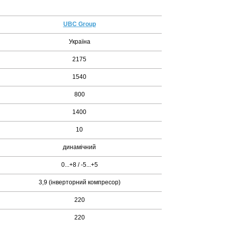
UBC Group
Україна
2175
1540
800
1400
10
динамічний
0...+8 / -5...+5
3,9 (інверторний компресор)
220
220