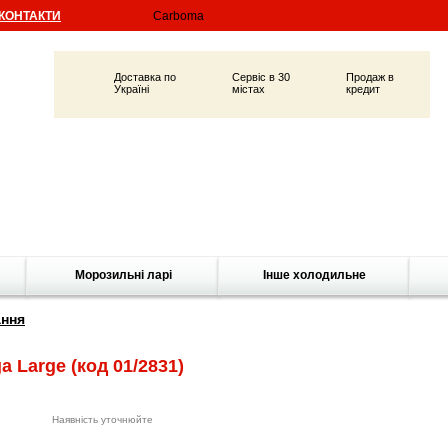
КОНТАКТИ
Доставка по
Сервіс в 30
Продаж в
Україні
містах
кредит
Морозильні ларі
Інше холодильне
ання
ga Large
(код 01/2831)
Наявність уточнюйте