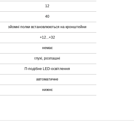
12
40
зйомні полки встановлюються на кронштейни
+12...+32
немає
глухі, розпашні
П-подібне LED-освітлення
автоматичне
нижнє