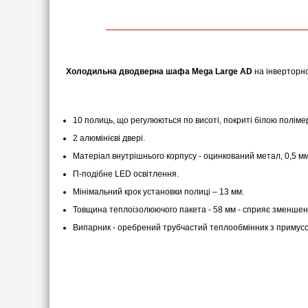
Холодильна дводверна шафа Mega Large AD
на інверторно
10 полиць, що регулюються по висоті, покриті білою полі
2 алюмінієві двері.
Матеріал внутрішнього корпусу - оцинкований метал, 0,5 мм
П-подібне LED освітлення.
Мінімальний крок установки полиці – 13 мм.
Товщина теплоізолюючого пакета - 58 мм - сприяє зменшен
Випарник - оребрений трубчастий теплообмінник з примус