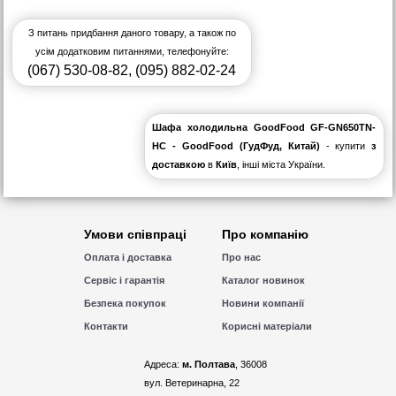
З питань придбання даного товару, а також по
усім додатковим питаннями, телефонуйте:
(067) 530-08-82
,
(095) 882-02-24
Шафа холодильна GoodFood GF-GN650TN-
HC - GoodFood (ГудФуд, Китай)
- купити
з
доставкою
в
Київ
, інші міста України.
Умови співпраці
Про компанію
Оплата і доставка
Про нас
Сервіс і гарантія
Каталог новинок
Безпека покупок
Новини компанії
Контакти
Корисні матеріали
Адреса:
м. Полтава
, 36008
вул. Ветеринарна, 22