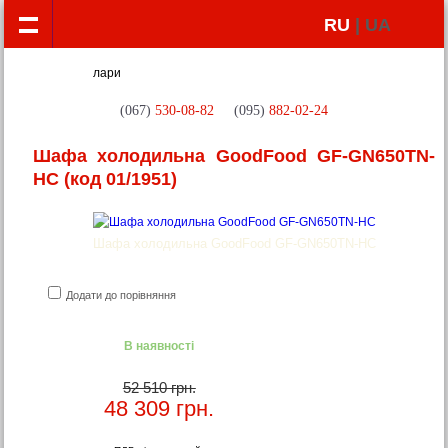
RU
| UA
(067)
530-08-82
(095)
882-02-24
Шафа холодильна GoodFood GF-GN650TN-
HC
(код 01/1951)
Шафа холодильна GoodFood GF-GN650TN-HC
Додати до порівняння
В наявності
52 510 грн.
48 309
грн.