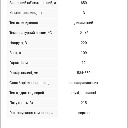
Загальний об"єм/корисний, л:
650
Кількість полиць, шт:
3
Тип охолодження:
динамічний
Температурний режим, *С:
-2...+8
Напруга, В:
220
Вага, кг:
109
Гарантія, міс:
12
Розмір полиці, мм:
534*650
Спосіб кріплення полиць:
по направляючих
Тип відкриття дверей:
глухі, розпашні
Потужність, Вт:
215
Розташування компресора:
верхнє