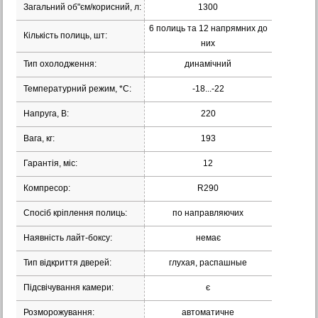
Загальний об"єм/корисний, л:
1300
6 полиць та 12 напрямних до
Кількість полиць, шт:
них
Тип охолодження:
динамічний
Температурний режим, *С:
-18...-22
Напруга, В:
220
Вага, кг:
193
Гарантія, міс:
12
Компресор:
R290
Спосіб кріплення полиць:
по направляючих
Наявність лайт-боксу:
немає
Тип відкриття дверей:
глухая, распашные
Підсвічування камери:
є
Розморожування:
автоматичне