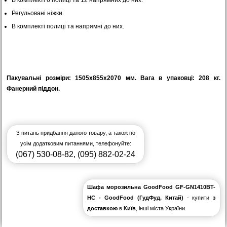
В комплекті 6 полиці та 12 напрямних до них.
Регульовані ніжки.
В комплекті полиці та напрямні до них.
Пакувальні розміри: 1505х855х2070 мм. Вага в упаковці: 208 кг.
Фанерний піддон.
З питань придбання даного товару, а також по
усім додатковим питаннями, телефонуйте:
(067) 530-08-82
,
(095) 882-02-24
Шафа морозильна GoodFood GF-GN1410BT-
HC - GoodFood (ГудФуд, Китай)
- купити
з
доставкою
в
Київ
, інші міста України.