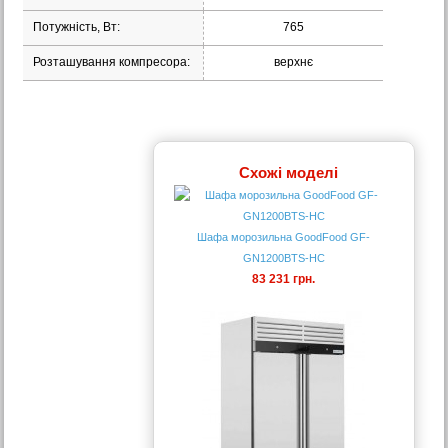
Потужність, Вт:
765
Розташування компресора:
верхнє
Схожі моделі
Шафа морозильна GoodFood GF-
GN1200BTS-HC
83 231 грн.